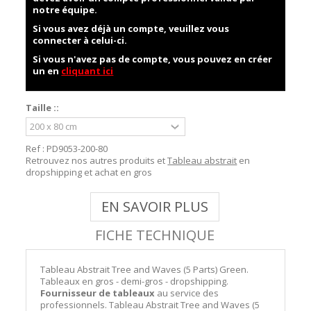
notre équipe.
Si vous avez déjà un compte, veuillez vous
connecter à celui-ci.
Si vous n'avez pas de compte, vous pouvez en créer
un en
cliquant ici
Taille ::
Ref :
PD9053-200-80
Retrouvez nos autres produits et
Tableau abstrait
en
dropshipping et achat en gros
EN SAVOIR PLUS
FICHE TECHNIQUE
Tableau Abstrait Tree and Waves (5 Parts) Green.
Tableaux en gros - demi-gros - dropshipping.
Fournisseur de tableaux
au service des
professionnels. Tableau Abstrait Tree and Waves (5