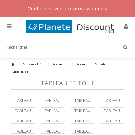
Vente réservée aux professionnels
Maison - Déco
Décoration
Décoration Murale
Tableau et toile
TABLEAU ET TOILE
TABLEAU
TABLEAU
TABLEAU
TABLEAU
ABSTRAIT
ANIMAUX
ART URBAIN
CARTES DU
TABLEAU
TABLEAU
TABLEAU
TABLEAU
MONDE
FLEURS
NATURE
PAYSAGES
PEINTURE
TABLEAU
TABLEAU
TABLEAU
TABLEAU
MORTE
RELIGIEUSE
PERSONNAGES
POUR
AFRICAIN ET
STYLISÉ
TABLEAU
TABLEAU
TABLEAU
ENFANTS
ETHNIQUE