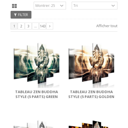
VILLES
VINTAGE
ZEN
FILTER
Afficher tout
1
2
3
...
143
TABLEAU ZEN BUDDHA
TABLEAU ZEN BUDDHA
STYLE (5 PARTS) GREEN
STYLE (5 PARTS) GOLDEN
WIDE
WIDE