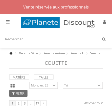
Vente réservée aux professionnels
Maison - Déco
Linge de maison
Linge de lit
Couette
COUETTE
MATIÈRE
TAILLE
FILTER
Afficher tout
1
2
3
...
17