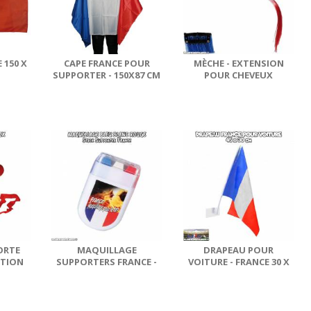
 150 X
CAPE FRANCE POUR
MÈCHE - EXTENSION
SUPPORTER - 150X87 CM
POUR CHEVEUX
COULEUR FRANCE
ORTE
MAQUILLAGE
DRAPEAU POUR
CTION
SUPPORTERS FRANCE -
VOITURE - FRANCE 30 X
STICK BLEU BLANC
45 CM
ROUGE