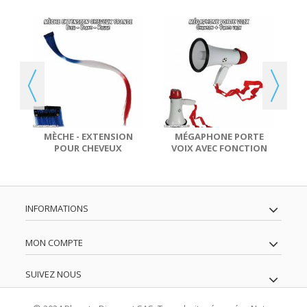
S
ER
MÈCHE - EXTENSION
MÉGAPHONE PORTE
POUR CHEVEUX
VOIX AVEC FONCTION
COULEUR FRANCE
CHANSON
INFORMATIONS
MON COMPTE
SUIVEZ NOUS