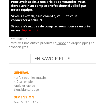
Pour avoir accès à nos prix et commander, vous
devez avoir un compte professionnel validé par
notre équipe.
Si vous avez déjà un compte, veuillez vous
connecter à celui-ci.
Si vous n'avez pas de compte, vous pouvez en créer
un en
cliquant ici
Ref :
00/0607
Retrouvez nos autres produits et
France
en dropshipping et
achat en gros
EN SAVOIR PLUS
GÉNÉRAL
Parfait pour les matchs
Prêt à l’emploi
Facile et rapide
Bleu, blanc, rouge
DIMENSION
Env : 6 x 3.5 x 1.5 cm