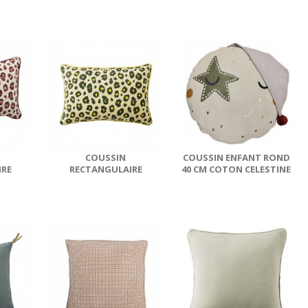
.
GAZE DE COTON...
GAZE DE COTON...
COUSSIN
COUSSIN ENFANT ROND
IRE
RECTANGULAIRE
40 CM COTON CELESTINE
X60 CM
DÉHOUSSABLE 40X60 CM
N...
GAZE DE COTON...