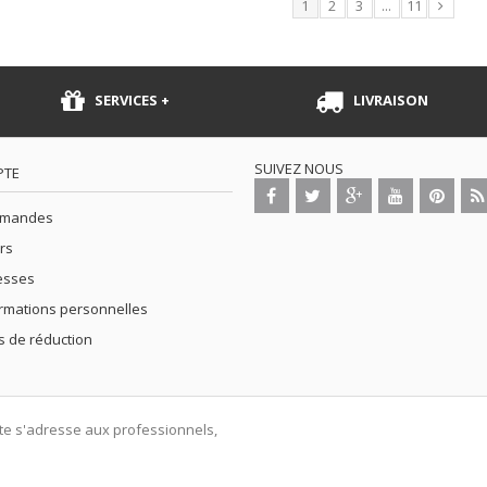
1
2
3
...
11
SERVICES +
LIVRAISON
SUIVEZ NOUS
PTE
mmandes
rs
esses
rmations personnelles
 de réduction
ite s'adresse aux professionnels,