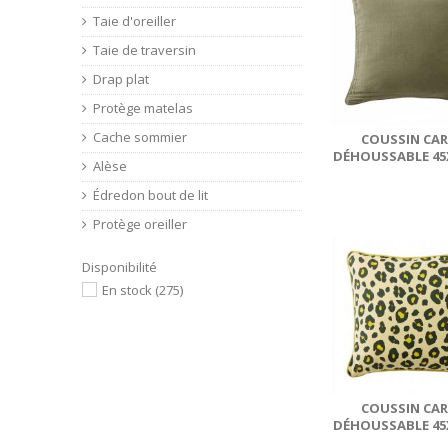
Taie d'oreiller
Taie de traversin
Drap plat
Protège matelas
Cache sommier
COUSSIN CAR
DÉHOUSSABLE 45
Alèse
GAZE DE CO
HAMPTON..
Édredon bout de lit
Protège oreiller
Disponibilité
En stock
(275)
COUSSIN CAR
DÉHOUSSABLE 45
GAZE DE CO