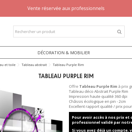
Vente réservée aux professionnels
DÉCORATION & MOBILIER
au et toile
Tableau abstrait
Tableau Purple Rim
TABLEAU PURPLE RIM
Offre
Tableau Purple Rim
à prix g
Tableau déco Abstrait Purple Rim
Impression haute qualité 360 dpi
Châssis écologique en pin - 2cm
Excellent rapport qualité / prix po
Pour avoir accès à nos prix e
professionnel validé par notr
Si vous avez déjà un compte, v