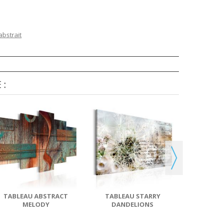
abstrait
 :
TABL
TABLEAU ABSTRACT
TABLEAU STARRY
MELODY
DANDELIONS