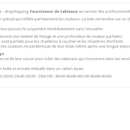
s - dropshipping.
Fournisseur de tableaux
au service des professionnel
 spécial qui reflète parfaitement les couleurs. La toile est tendue sur un 
i vous pouvez le suspendre immédiatement sans l'encadrer.
tissent une netteté de l’image et une profondeur de couleur parfaites.
ls sont parfaits pour les chambres à coucher et les chambres d’enfants.
i les couleurs ne perdent pas de leur éclat, même après une longue exposit
gn
ion et de leur savoir pour créer des tableaux qui s’inscrivent dans les t
er bulle et ensuite emballé dans un carton épais
40 20x50 20x40 20x30 - 200x100 : 40x60 40x80 40x100 40x80 40x60