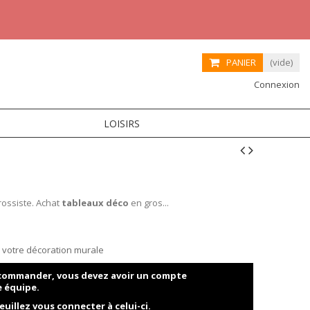
PANIER
(vide)
Connexion
LOISIRS
rossiste. Achat
tableaux déco
en gros...
ur votre décoration murale
t commander, vous devez avoir un compte
e équipe.
euillez vous connecter à celui-ci.