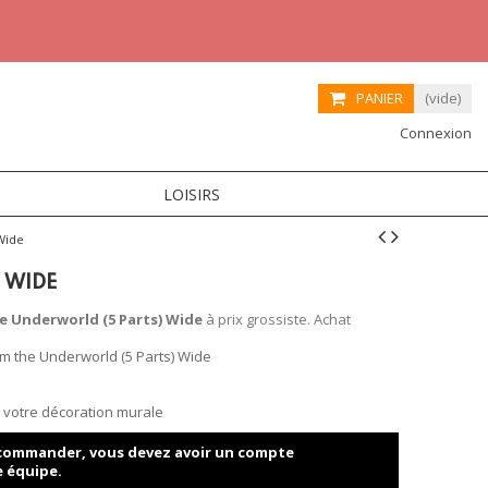
PANIER
(vide)
Connexion
LOISIRS
Wide
 WIDE
 Underworld (5 Parts) Wide
à prix grossiste. Achat
m the Underworld (5 Parts) Wide
ur votre décoration murale
t commander, vous devez avoir un compte
e équipe.