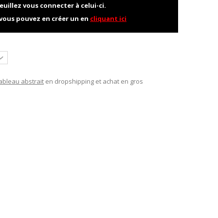
euillez vous connecter à celui-ci.
 vous pouvez en créer un en
cliquant ici
ableau abstrait
en dropshipping et achat en gros