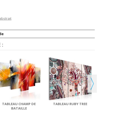
abstrait
de
 :
TABLEA
THE
TABLEAU CHAMP DE
TABLEAU RUBY TREE
BATAILLE