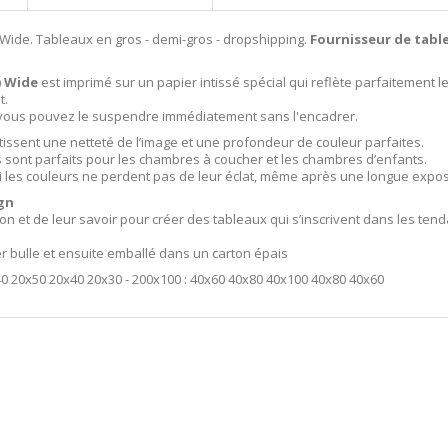
 Wide. Tableaux en gros - demi-gros - dropshipping.
Fournisseur de tabl
) Wide
est imprimé sur un papier intissé spécial qui reflète parfaitement l
t.
i vous pouvez le suspendre immédiatement sans l'encadrer.
tissent une netteté de l’image et une profondeur de couleur parfaites.
ls sont parfaits pour les chambres à coucher et les chambres d’enfants.
i les couleurs ne perdent pas de leur éclat, même après une longue exposit
gn
ion et de leur savoir pour créer des tableaux qui s’inscrivent dans les t
er bulle et ensuite emballé dans un carton épais
40 20x50 20x40 20x30 - 200x100 : 40x60 40x80 40x100 40x80 40x60