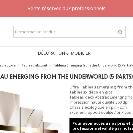
Vente réservée aux professionnels
DÉCORATION & MOBILIER
au et toile
Tableau abstrait
Tableau Emerging from the Underworld (5 Parts) 
EAU EMERGING FROM THE UNDERWORLD (5 PARTS)
Offre
Tableau Emerging from the
tableaux déco
en gros...
Tableau déco Abstrait Emerging fro
Impression haute qualité 360 dpi
Châssis écologique en pin - 2cm
Excellent rapport qualité / prix po
Pour avoir accès à nos prix e
professionnel validé par notr