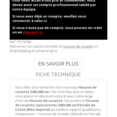
Pour avoir accès à nos prix et commander, vous
devez avoir un compte professionnel validé par
notre équipe.
Si vous avez déjà un compte, veuillez vous
connecter à celui-ci.
Si vous n'avez pas de compte, vous pouvez en créer
un en
cliquant ici
Ref :
PD19166
Retrouvez nos autres produits et
Housse de couette
en
dropshipping et achat en gros
EN SAVOIR PLUS
FICHE TECHNIQUE
Vous êtes à la recherche d'un nouveau
Housse de
couette 240x260 cm
? Ne cherchez plus et faites-
vous plaisir en décorant votre lit avec notre large
choix de
Housse de couette
. Découvrez le
Housse
de couette 2 personnes 240x260 cm Percale de
Coton Bleu Imperial
au meilleur rapport qualité/prix,
comprenant : 1 housse de couette 260x240 cm Percale