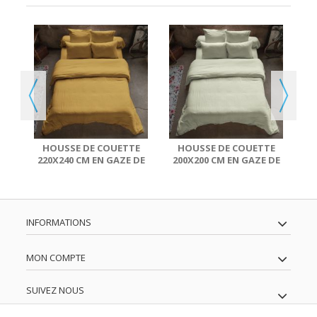
E
E
HOUSSE DE COUETTE
HOUSSE DE COUETTE
220X240 CM EN GAZE DE
200X200 CM EN GAZE DE
COTON SAFRAN
COTON VERT D’EAU
INFORMATIONS
MON COMPTE
SUIVEZ NOUS