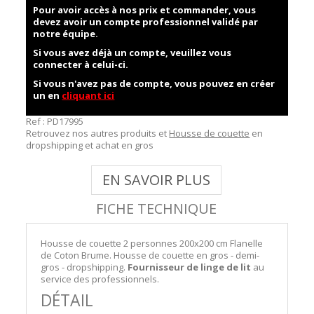
Pour avoir accès à nos prix et commander, vous
devez avoir un compte professionnel validé par
notre équipe.
Si vous avez déjà un compte, veuillez vous
connecter à celui-ci.
Si vous n'avez pas de compte, vous pouvez en créer
un en
cliquant ici
Ref :
PD17995
Retrouvez nos autres produits et
Housse de couette
en
dropshipping et achat en gros
EN SAVOIR PLUS
FICHE TECHNIQUE
Housse de couette 2 personnes 200x200 cm Flanelle
de Coton Brume. Housse de couette en gros - demi-
gros - dropshipping.
Fournisseur de linge de lit
au
service des professionnels.
DÉTAIL