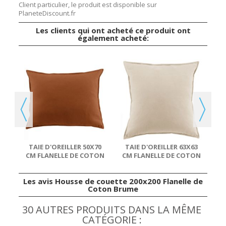
Client particulier, le produit est disponible sur
PlaneteDiscount.fr
Les clients qui ont acheté ce produit ont
également acheté:
63
TON
TAIE D'OREILLER 50X70
TAIE D'OREILLER 63X63
CM FLANELLE DE COTON
CM FLANELLE DE COTON
TOMETTE
SABLE
Les avis Housse de couette 200x200 Flanelle de
Coton Brume
30 AUTRES PRODUITS DANS LA MÊME
CATÉGORIE :