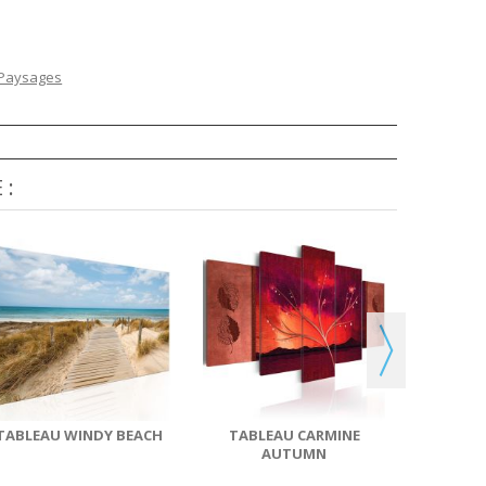
 Paysages
 :
TABLEA
S
TABLEAU WINDY BEACH
TABLEAU CARMINE
AUTUMN