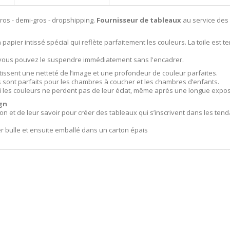
ros - demi-gros - dropshipping.
Fournisseur de tableaux
au service des
papier intissé spécial qui reflète parfaitement les couleurs. La toile est 
i vous pouvez le suspendre immédiatement sans l'encadrer.
tissent une netteté de l’image et une profondeur de couleur parfaites.
ls sont parfaits pour les chambres à coucher et les chambres d’enfants.
i les couleurs ne perdent pas de leur éclat, même après une longue exposit
gn
ion et de leur savoir pour créer des tableaux qui s’inscrivent dans les t
er bulle et ensuite emballé dans un carton épais