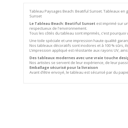
Tableau Paysages Beach: Beatiful Sunset. Tableaux en g
Sunset
Le Tableau Beach: Beatiful Sunset
est imprimé sur un 
respectueux de l'environnement.
Tous les côtés du tableau sont imprimés, c'est pourquo
Une toile spéciale et une impression haute qualité garan
Nos tableaux décoratifs sont inodores et à 100 % sûrs, i
L’impression appliqué est résistante aux rayons UV, ains
Des tableaux modernes avec une vraie touche desi
Nos artistes se servent de leur expérience, de leur pass
Emballage sécurisé pour la livraison
Avant d’être envoyé, le tableau est sécurisé par du papi