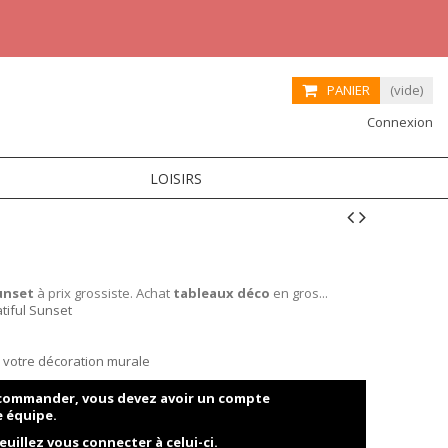
PANIER
(vide)
Connexion
LOISIRS
unset
à prix grossiste. Achat
tableaux déco
en gros...
tiful Sunset
ur votre décoration murale
t commander, vous devez avoir un compte
e équipe.
euillez vous connecter à celui-ci.