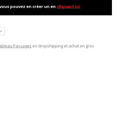
 vous pouvez en créer un en
cliquant ici
ableau Paysages
en dropshipping et achat en gros