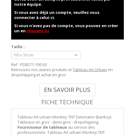
notre équipe.
Si vous avez déjà un compte, veuillez vous
connecter à celui-ci.
Si vous n'avez pas de compte, vous pouvez en créer
un en
cliquant ici
Taille ::
Ref :
PD8271-100-50
Retrouvez nos autres produits et
Tableau Art Urbain
en
dropshipping et achat en gros
EN SAVOIR PLUS
FICHE TECHNIQUE
Tableau Art urbain Monkey TNT Detonator (Banksy) .
Tableaux en gros - demi-gros - dropshipping.
Fournisseur de tableaux
au service des
professionnels. Tableau Art urbain Monkey TNT