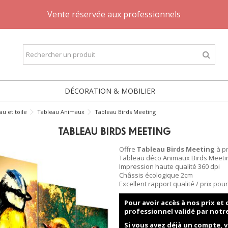
Vente réservée aux professionnels
DÉCORATION & MOBILIER
au et toile
Tableau Animaux
Tableau Birds Meeting
TABLEAU BIRDS MEETING
Offre
Tableau Birds Meeting
à pr
Tableau déco Animaux Birds Meeti
Impression haute qualité 360 dpi
Châssis écologique 2cm
Excellent rapport qualité / prix po
Pour avoir accès à nos prix e
professionnel validé par notr
Si vous avez déjà un compte, v