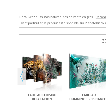
Découvrez aussi nos nouveautés en vente en gros :
Décora
Client particulier, le produit est disponible sur
PlaneteDiscoun
3
CK AND
ER I
TABLEAU LEOPARD
TABLEAU
RELAXATION
HUMMINGBIRDS DANCE
PIÈCE TURQUOISE