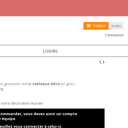
PANIER
(vide)
Connexion
LOISIRS
ix grossiste. Achat
tableaux déco
en gros...
ng
ur votre décoration murale
t commander, vous devez avoir un compte
e équipe.
euillez vous connecter à celui-ci.