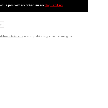
 vous pouvez en créer un en
cliquant ici
ableau Animaux
en dropshipping et achat en gros