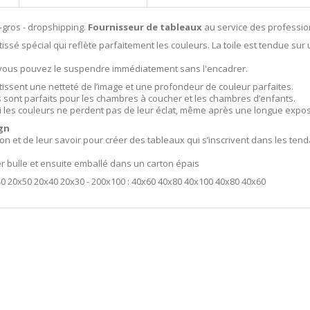
-gros - dropshipping.
Fournisseur de tableaux
au service des professio
issé spécial qui reflète parfaitement les couleurs. La toile est tendue sur 
i vous pouvez le suspendre immédiatement sans l'encadrer.
tissent une netteté de l’image et une profondeur de couleur parfaites.
ls sont parfaits pour les chambres à coucher et les chambres d’enfants.
i les couleurs ne perdent pas de leur éclat, même après une longue exposit
gn
ion et de leur savoir pour créer des tableaux qui s’inscrivent dans les t
er bulle et ensuite emballé dans un carton épais
40 20x50 20x40 20x30 - 200x100 : 40x60 40x80 40x100 40x80 40x60