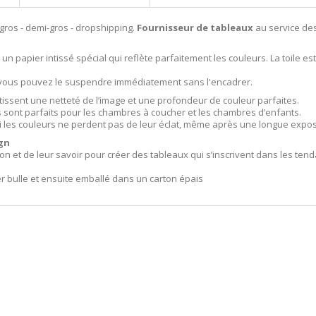
 gros - demi-gros - dropshipping.
Fournisseur de tableaux
au service des
un papier intissé spécial qui reflète parfaitement les couleurs. La toile es
i vous pouvez le suspendre immédiatement sans l'encadrer.
tissent une netteté de l’image et une profondeur de couleur parfaites.
ls sont parfaits pour les chambres à coucher et les chambres d’enfants.
i les couleurs ne perdent pas de leur éclat, même après une longue exposit
gn
ion et de leur savoir pour créer des tableaux qui s’inscrivent dans les t
er bulle et ensuite emballé dans un carton épais