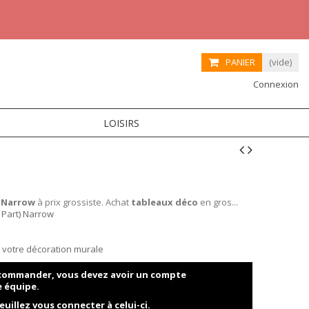
PANIER
(vide)
Connexion
LOISIRS
) Narrow
à prix grossiste. Achat
tableaux déco
en gros...
 Part) Narrow
ur votre décoration murale
t commander, vous devez avoir un compte
e équipe.
euillez vous connecter à celui-ci.