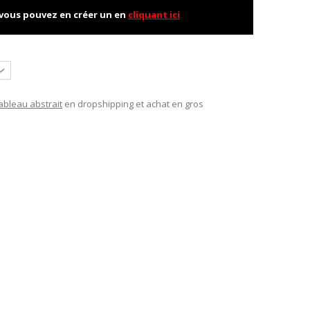
 vous pouvez en créer un en
cliquant ici
ableau abstrait
en dropshipping et achat en gros