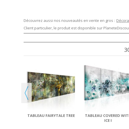
Découvrez aussi nos nouveautés en vente en gros :
Décora
Client particulier, le produit est disponible sur
PlaneteDiscoun
3
D TREE
TABLEAU FAIRYTALE TREE
TABLEAU COVERED WIT
ICE I