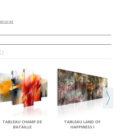
abstrait
 :
TABLEAU
TABLEAU CHAMP DE
TABLEAU LAND OF
BATAILLE
HAPPINESS I