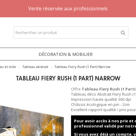
Vente réservée aux professionnels
DÉCORATION & MOBILIER
au et toile
Tableau abstrait
Tableau Fiery Rush (1 Part) Narrow
TABLEAU FIERY RUSH (1 PART) NARROW
Offre
Tableau Fiery Rush (1 Part
Tableau déco Abstrait Fiery Rush (1
Impression haute qualité 360 dpi
Châssis écologique en pin - 2cm
Excellent rapport qualité / prix po
Pour avoir accès à nos prix e
professionnel validé par notr
Si vous avez déjà un compte, v