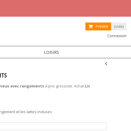
PANIER
(vide)
Connexion
LOISIRS
NTS
ineux avec rangements
à prix grossiste. Achat
Lit
angement et les lattes incluses