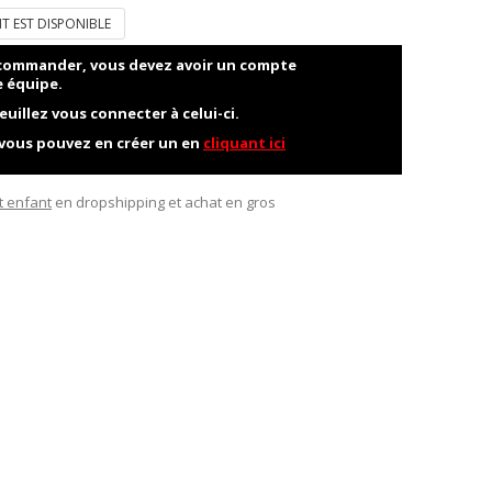
T EST DISPONIBLE
t commander, vous devez avoir un compte
e équipe.
euillez vous connecter à celui-ci.
 vous pouvez en créer un en
cliquant ici
it enfant
en dropshipping et achat en gros