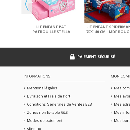
MDF BLEU
LIT ENFANT PAT
LIT ENFANT SPIDERMA
PATROUILLE STELLA
70X140 CM - MDF ROUG
PAIEMENT SÉCURISÉ
INFORMATIONS
MON COM
Mentions légales
Mes co
Livraison et Frais de Port
Mes avoi
Conditions Générales de Ventes B2B
Mes adr
Zones non livrable GLS
Mes info
Modes de paiement
Mes bons
sitemap