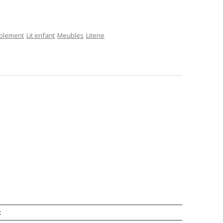
ublement
Lit enfant
Meubles
Literie
: