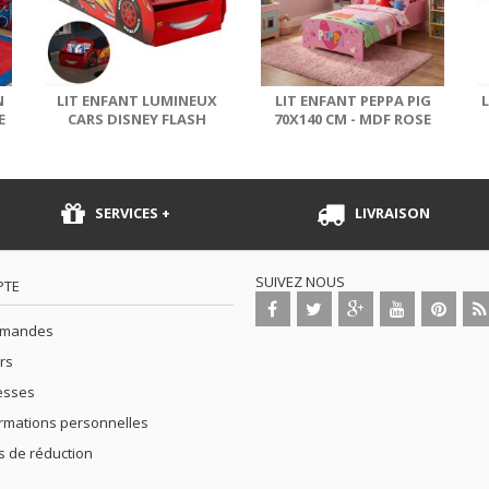
N
LIT ENFANT LUMINEUX
LIT ENFANT PEPPA PIG
L
E
CARS DISNEY FLASH
70X140 CM - MDF ROSE
MCQUEEN
SERVICES +
LIVRAISON
SUIVEZ NOUS
PTE
mmandes
rs
esses
rmations personnelles
 de réduction