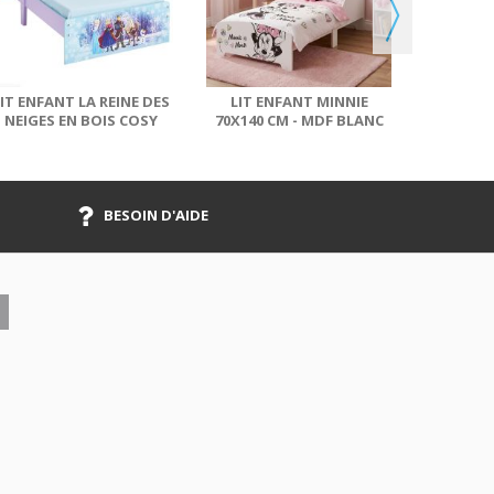
RANGE
DES
IT ENFANT LA REINE DES
LIT ENFANT MINNIE
NEIGES EN BOIS COSY
70X140 CM - MDF BLANC
DISNEY
BESOIN D'AIDE