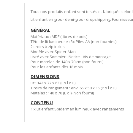
Tous nos produits enfant sont testés et fabriqués selon l
Lit enfant en gros - demi-gros - dropshipping. Fournisseu
GÉNÉRAL
Matériaux : MDF (fibres de bois)
Tête de lit lumineuse : 3x Piles AA (non fournies)
2 tiroirs à zip inclus
Modèle avec Spider-Man
Livré avec Sommier - Notice - Vis de montage
Pour matelas de 140 x 70 cm (non fourni)
Pour les enfants dès 18 mois
DIMENSIONS
Lit : 143 x 77 x 63 (L x l x H)
Tiroirs de rangement : env. 65 x 50 x 15 (P x l x H)
Matelas : 140 x 70 (L x l) (Non fourni)
CONTENU
1 x Lit enfant Spiderman lumineux avec rangements