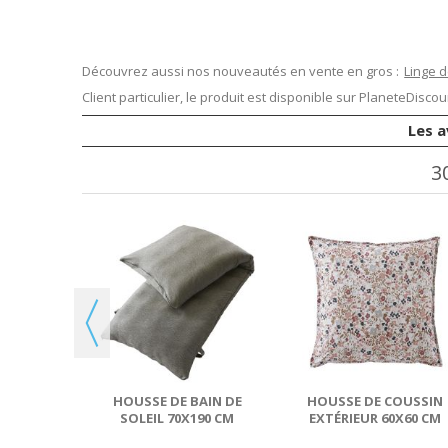
Découvrez aussi nos nouveautés en vente en gros :
Linge 
Client particulier, le produit est disponible sur
PlaneteDiscoun
Les a
3
OUSSIN
LYESTER
DOO
HOUSSE DE BAIN DE
HOUSSE DE COUSSIN
SOLEIL 70X190 CM
EXTÉRIEUR 60X60 CM
POLYPROPYLÈNE
POLYESTER NORA