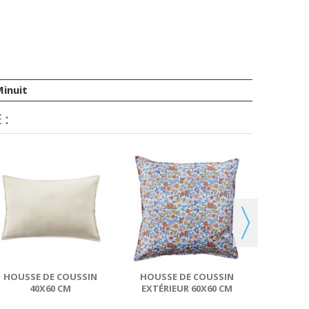
Minuit
 :
HOUSS
EXTÉRI
POL
HOUSSE DE COUSSIN
HOUSSE DE COUSSIN
40X60 CM
EXTÉRIEUR 60X60 CM
POLYPROPYLÈNE ECUME
POLYESTER NATHAN