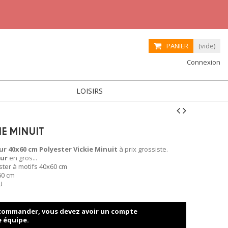
PANIER
(vide)
Connexion
LOISIRS
IE MINUIT
r 40x60 cm Polyester Vickie Minuit
à prix grossiste.
eur
en gros...
ter à motifs 40x60 cm
60 cm
U
t commander, vous devez avoir un compte
e équipe.