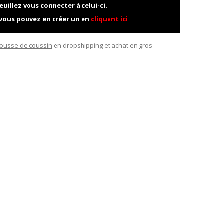
euillez vous connecter à celui-ci.
 vous pouvez en créer un en
cliquant ici
ousse de coussin
en dropshipping et achat en gros