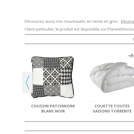
Découvrez aussi nos nouveautés en vente en gros :
Décora
Client particulier, le produit est disponible sur
PlaneteDiscoun
COFFRE DE
ENT
ORK
COUSSIN PATCHWORK
COUETTE TOUTES
BLANC NOIR
SAISONS TORRENTE
DÉHOUSSABLE 40X40 CM
220X240 CM 500 GR/M²
BLANC