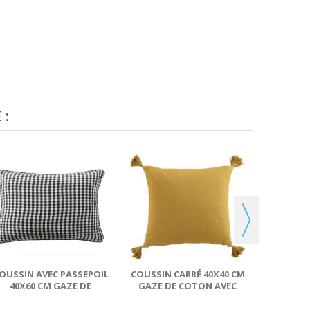
 :
COUSSI
4
OUSSIN AVEC PASSEPOIL
COUSSIN CARRÉ 40X40 CM
40X60 CM GAZE DE
GAZE DE COTON AVEC
COTON QUADRI TRUFFE
POMPONS SAFRAN