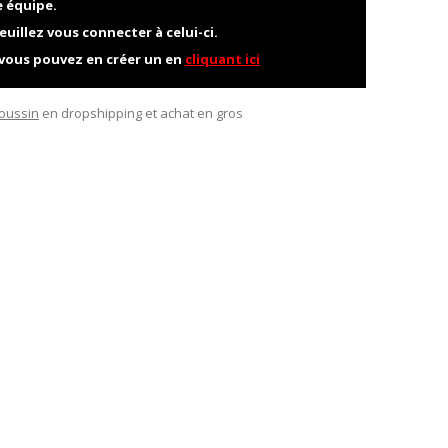
e équipe.
euillez vous connecter à celui-ci.
 vous pouvez en créer un en
cliquant ici
oussin
en dropshipping et achat en gros