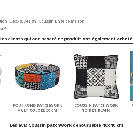
tion
Déco & Design
Coussin
Linge de maison
t.fr
Les clients qui ont acheté ce produit ont également acheté
POUF ROND PATCHWORK
COUSSIN PATCHWORK
MULTICOLORE 50 CM
NOIR ET BLANC
DÉHOUSSABLE
DÉHOUSSABLE 40X40 CM
Les avis Coussin patchwork déhoussable 40x40 cm