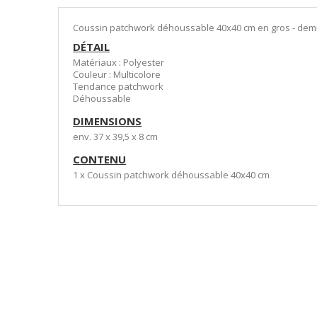
Coussin patchwork déhoussable 40x40 cm en gros - demi-
DÉTAIL
Matériaux : Polyester
Couleur : Multicolore
Tendance patchwork
Déhoussable
DIMENSIONS
env. 37 x 39,5 x 8 cm
CONTENU
1 x Coussin patchwork déhoussable 40x40 cm