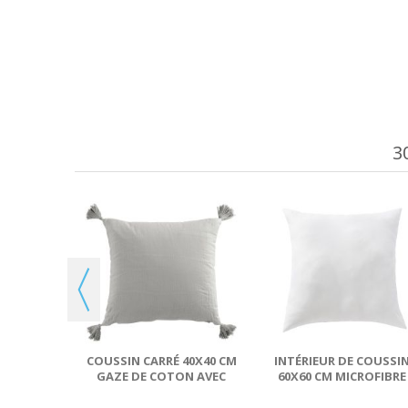
3
PASSEPOIL
AZE DE
 NATUREL
COUSSIN CARRÉ 40X40 CM
INTÉRIEUR DE COUSSI
GAZE DE COTON AVEC
60X60 CM MICROFIBRE
POMPONS NUAGE
LOAM