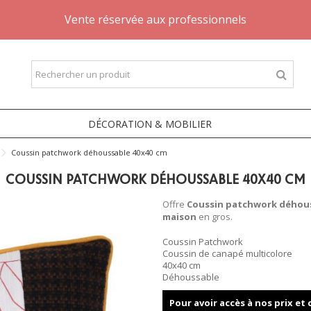
Vente réservée aux professionnels
DÉCORATION & MOBILIER
Coussin patchwork déhoussable 40x40 cm
COUSSIN PATCHWORK DÉHOUSSABLE 40X40 CM
Offre
Coussin patchwork déhou
maison
en gros.
Coussin Patchwork
Coussin de canapé multicolore
40x40 cm
Déhoussable
Pour avoir accès à nos prix e