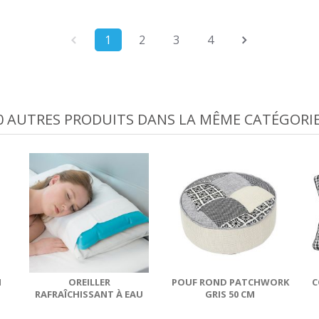
1
2
3
4
0 AUTRES PRODUITS DANS LA MÊME CATÉGORIE
N
OREILLER
POUF ROND PATCHWORK
C
RAFRAÎCHISSANT À EAU
GRIS 50 CM
MULTIFONCTION