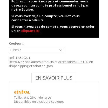
Pour avoir accès à nos prix et commander, vous
devez avoir un compte professionnel validé par
notre équipe.
Si vous avez déjà un compte, veuillez vous
connecter à celui-ci.
Si vous n'avez pas de compte, vous pouvez en créer
un en
cliquant ici
Couleur ::
Ref :
H0500221
Retrouvez nos autres produits et
Accessoires Fluo LED
en
dropshipping et achat en gros
EN SAVOIR PLUS
GÉNÉRAL
Taille : env 26 cm de large
Disponibles en plusieurs couleurs