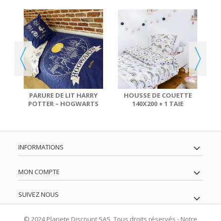
E
E
..
PARURE DE LIT HARRY
HOUSSE DE COUETTE
POTTER – HOGWARTS
140X200 + 1 TAIE
PO
100% COTON 140X200
D'OREILLER 63X63 CM...
CM
INFORMATIONS
MON COMPTE
SUIVEZ NOUS
© 2024 Planete Discount SAS, Tous droits réservés - Notre