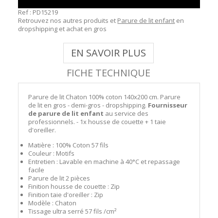
Ref :
PD15219
Retrouvez nos autres produits et
Parure de lit enfant
en
dropshipping et achat en gros
EN SAVOIR PLUS
FICHE TECHNIQUE
Parure de lit Chaton 100% coton 140x200 cm. Parure
de lit en gros - demi-gros - dropshipping.
Fournisseur
de parure de lit enfant
au service des
professionnels. - 1x housse de couette + 1 taie
d'oreiller.
Matière : 100% Coton 57 fils
Couleur : Motifs
Entretien : Lavable en machine à 40°C et repassage
facile
Parure de lit 2 pièces
Finition housse de couette : Zip
Finition taie d'oreiller : Zip
Modèle : Chaton
Tissage ultra serré 57 fils /cm²