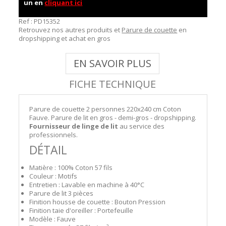
un en
cliquant ici
Ref :
PD15352
Retrouvez nos autres produits et
Parure de couette
en
dropshipping et achat en gros
EN SAVOIR PLUS
FICHE TECHNIQUE
Parure de couette 2 personnes 220x240 cm Coton
Fauve. Parure de lit en gros - demi-gros - dropshipping.
Fournisseur de linge de lit
au service des
professionnels.
DÉTAIL
Matière : 100% Coton 57 fils
Couleur : Motifs
Entretien : Lavable en machine à 40°C
Parure de lit 3 pièces
Finition housse de couette : Bouton Pression
Finition taie d'oreiller : Portefeuille
Modèle : Fauve