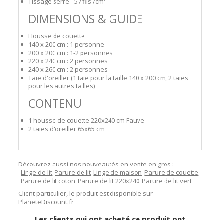
Tissage serré - 57 fils /cm²
DIMENSIONS & GUIDE
Housse de couette
140 x 200 cm : 1 personne
200 x 200 cm : 1-2 personnes
220 x 240 cm : 2 personnes
240 x 260 cm : 2 personnes
Taie d'oreiller (1 taie pour la taille 140 x 200 cm, 2 taies
pour les autres tailles)
CONTENU
1 housse de couette 220x240 cm Fauve
2 taies d'oreiller 65x65 cm
Découvrez aussi nos nouveautés en vente en gros :
Linge de lit
Parure de lit
Linge de maison
Parure de couette
Parure de lit coton
Parure de lit 220x240
Parure de lit vert
Client particulier, le produit est disponible sur
PlaneteDiscount.fr
Les clients qui ont acheté ce produit ont