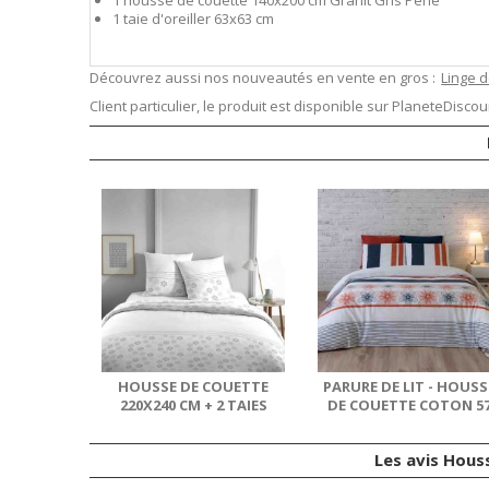
1 taie d'oreiller 63x63 cm
Découvrez aussi nos nouveautés en vente en gros :
Linge de
Client particulier, le produit est disponible sur
PlaneteDiscoun
HOUSSE DE COUETTE
PARURE DE LIT - HOUSS
220X240 CM + 2 TAIES
DE COUETTE COTON 5
D'OREILLER 63X63...
FILS + TAIE...
Les avis Hous