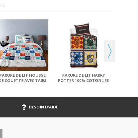
 :
PARURE 
100% CO
COUET
PARURE DE LIT HOUSSE
PARURE DE LIT HARRY
DE COUETTE AVEC TAIES
POTTER 100% COTON LES
D'OREILLER...
4 MAISONS...
BESOIN D'AIDE