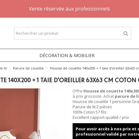
Vente réservée aux professionnels
DÉCORATION & MOBILIER
e lit
Parure de couette
Housse de couette 140x200 + 1 taie d'oreiller 63x63 c
E 140X200 + 1 TAIE D'OREILLER 63X63 CM COTON 
Offre
Housse de couette 140x200 
à prix grossiste. Achat
parure de li
Housse de couette 1 personne Gran
Parure de lit 2 pièces
100% Coton 57 fils
Excellent rapport qualité / prix
Pour avoir accès à nos prix e
professionnel validé par notr