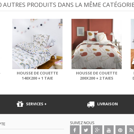
0 AUTRES PRODUITS DANS LA MÊME CATÉGORIE
-
HOUSSE DE COUETTE
HOUSSE DE COUETTE
140X200 + 1 TAIE
200X200 + 2 TAIES
.
D'OREILLER 63X63 CM...
D'OREILLER 63X63 CM...
SERVICES +
LIVRAISON
SUIVEZ NOUS
PTE