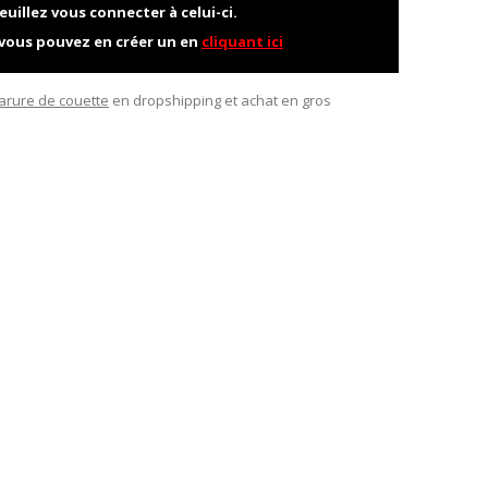
euillez vous connecter à celui-ci.
 vous pouvez en créer un en
cliquant ici
arure de couette
en dropshipping et achat en gros