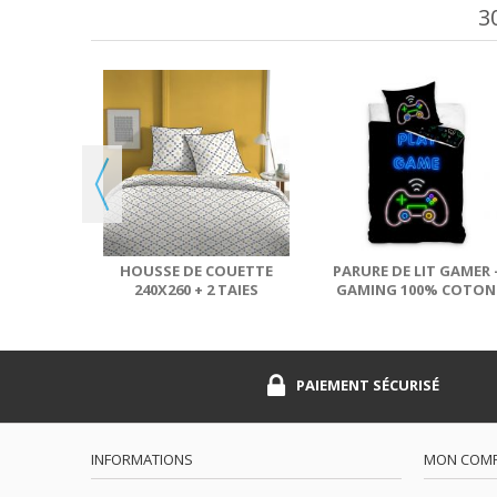
3
OUETTE
 TAIES
63 CM...
HOUSSE DE COUETTE
PARURE DE LIT GAMER 
240X260 + 2 TAIES
GAMING 100% COTON
D'OREILLER 63X63 CM...
HOUSSE DE COUETTE..
PAIEMENT SÉCURISÉ
INFORMATIONS
MON COM