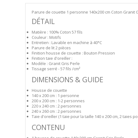
Parure de couette 1 personne 140x200 cm Coton Granit Gri
DÉTAIL
Matière : 100% Coton 57 fils
Couleur : Motifs
Entretien : Lavable en machine à 40°C
Parure de lit 2 pièces
Finition housse de couette : Bouton Pression
Finition taie d'oreiller :
Modèle : Granit Gris Perle
Tissage serré - 57 fils /cm²
DIMENSIONS & GUIDE
Housse de couette
140 x 200 cm : 1 personne
200 x 200 cm : 1-2 personnes
220 x 240 cm : 2 personnes
240 x 260 cm : 2 personnes
Taie d'oreiller (1 taie pour la taille 140 x 200 cm, 2 taies po
CONTENU
1 housse de couette 140x200 cm Granit Gris Perle