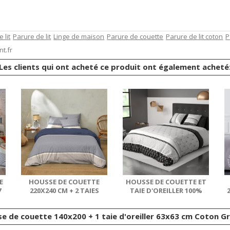
 lit
Parure de lit
Linge de maison
Parure de couette
Parure de lit coton
P
t.fr
Les clients qui ont acheté ce produit ont également acheté
E
HOUSSE DE COUETTE
HOUSSE DE COUETTE ET
7
220X240 CM + 2 TAIES
TAIE D'OREILLER 100%
D'OREILLER 63X63...
COTON 57 FILS...
se de couette 140x200 + 1 taie d'oreiller 63x63 cm Coton Gra