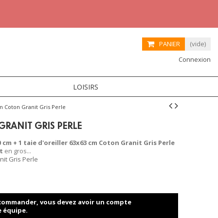
PANIER
(vide)
Connexion
LOISIRS
m Coton Granit Gris Perle
GRANIT GRIS PERLE
cm + 1 taie d'oreiller 63x63 cm Coton Granit Gris Perle
t
en gros...
it Gris Perle
t commander, vous devez avoir un compte
e équipe.