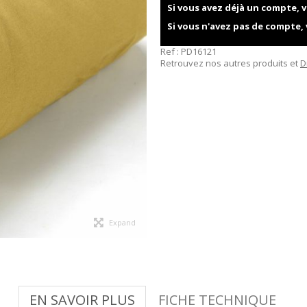
Si vous avez déjà un compte, v
Si vous n'avez pas de compte,
Ref :
PD16121
Retrouvez nos autres produits et
D
Expand
EN SAVOIR PLUS
FICHE TECHNIQUE