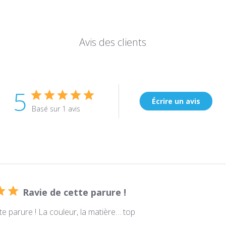
Avis des clients
5
Écrire un avis
Basé sur 1 avis
Ravie de cette parure !
te parure ! La couleur, la matière… top