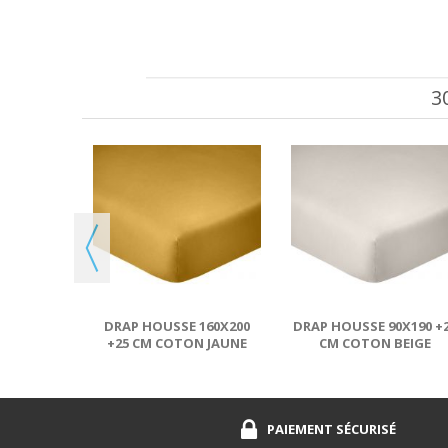
3
160X200
N BEIGE
DRAP HOUSSE 160X200
DRAP HOUSSE 90X190 +
+25 CM COTON JAUNE
CM COTON BEIGE
SAFRAN
PAIEMENT SÉCURISÉ