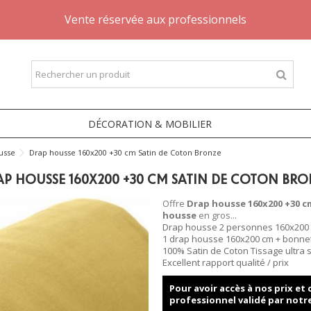
Vente réservée aux professionnels
DÉCORATION & MOBILIER
usse
Drap housse 160x200 +30 cm Satin de Coton Bronze
AP HOUSSE 160X200 +30 CM SATIN DE COTON BRO
Offre
Drap housse 160x200 +30 c
housse
en gros...
Drap housse 2 personnes 160x200 
1 drap housse 160x200 cm + bonne
100% Satin de Coton Tissage ultra se
Excellent rapport qualité / prix
Pour avoir accès à nos prix e
professionnel validé par notr