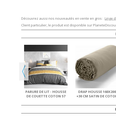
Découvrez aussi nos nouveautés en vente en gros :
Linge de
Client particulier, le produit est disponible sur
PlaneteDiscoun
300 SATIN
COBALT
PARURE DE LIT - HOUSSE
DRAP HOUSSE 160X20
DE COUETTE COTON 57
+30 CM SATIN DE COTO
FILS + TAIE...
SABLE