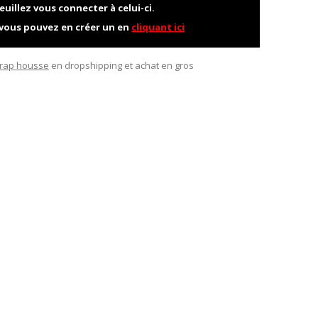
euillez vous connecter à celui-ci.
 vous pouvez en créer un en
cliquant ici
rap housse
en dropshipping et achat en gros