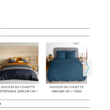
:
LOT DE 2
MOE
MIC
HOUSSE DE COUETTE
HOUSSE DE COUETTE
ÉVERSIBLE 220X240 CM +
240X260 CM + TAIES
2 TAIES...
D'OREILLER,...
e