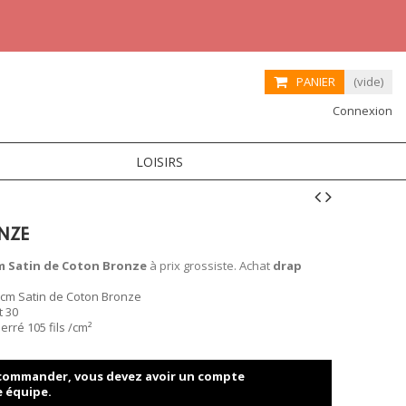
PANIER
(vide)
Connexion
LOISIRS
NZE
m Satin de Coton Bronze
à prix grossiste. Achat
drap
cm Satin de Coton Bronze
t 30
rré 105 fils /cm²
t commander, vous devez avoir un compte
e équipe.