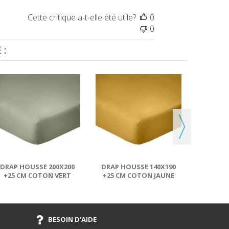
Cette critique a-t-elle été utile?
0
0
 :
DRAP H
+25 CM
DRAP HOUSSE 200X200
DRAP HOUSSE 140X190
+25 CM COTON VERT
+25 CM COTON JAUNE
VERVEINE
SAFRAN
BESOIN D'AIDE